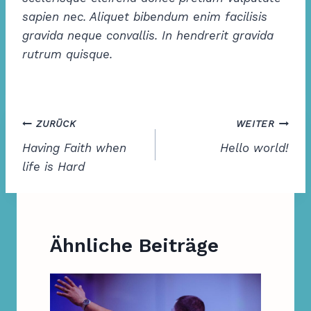
sapien nec. Aliquet bibendum enim facilisis
gravida neque convallis. In hendrerit gravida
rutrum quisque.
Beitragsnavigation
ZURÜCK
WEITER
Having Faith when
Hello world!
life is Hard
Ähnliche Beiträge