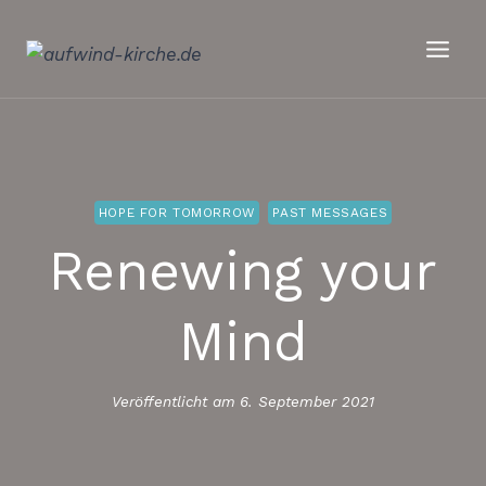
Zum
Inhalt
springen
HOPE FOR TOMORROW
PAST MESSAGES
Renewing your
Mind
Veröffentlicht am
6. September 2021