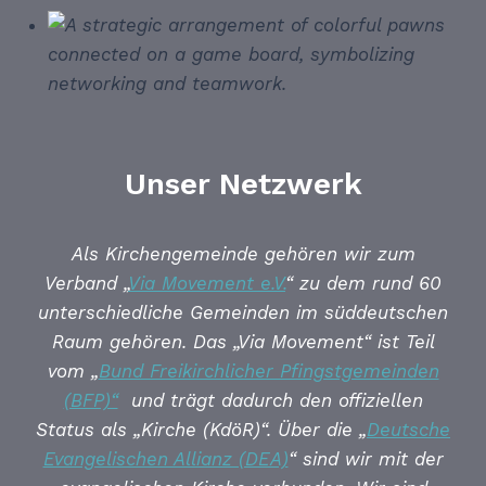
Unser Netzwerk
Als Kirchengemeinde gehören wir zum
Verband
„
Via Movement e.V.
“
zu dem rund 60
unterschiedliche Gemeinden im süddeutschen
Raum gehören. Das „Via Movement“ ist Teil
vom
„
Bund Freikirchlicher Pfingstgemeinden
(BFP)“
und trägt dadurch den offiziellen
Status als „Kirche (KdöR)“. Über die
„
Deutsche
Evangelischen Allianz (DEA)
“
sind wir mit der