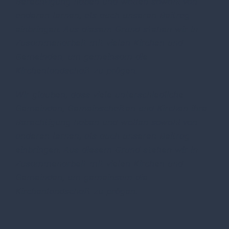
Berechtigung haben und wollen sowohl von
anderen lernen, als auch unseren Beitrag
einbringen. Aus diesem Grund stehen wir in
Zusammenarbeit mit vielen Kirchen und
Gemeinden, um gemeinsam die
Kirchenlandschaft zu prägen.
Wir glauben, dass viele unterschiedliche
Gemeinden, Gemeinschaften und Kirchen ihre
Berechtigung haben und wollen sowohl von
anderen lernen, als auch unseren Beitrag
einbringen. Aus diesem Grund stehen wir in
Zusammenarbeit mit vielen Kirchen und
Gemeinden, um gemeinsam die
Kirchenlandschaft zu prägen.