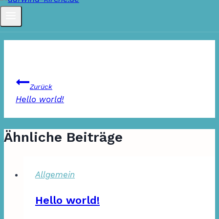
Beitragsnavigation
Zurück
Hello world!
Ähnliche Beiträge
Allgemein
Hello world!