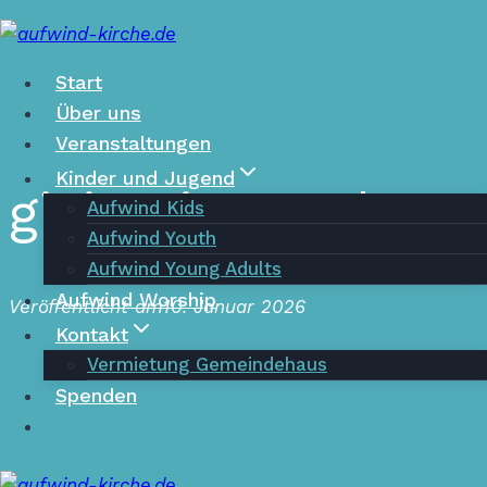
Zum
Inhalt
springen
Start
Über uns
Uncategorized
Veranstaltungen
Kinder und Jugend
giving is good
Aufwind Kids
Aufwind Youth
Aufwind Young Adults
Aufwind Worship
Veröffentlicht am
10. Januar 2026
Kontakt
Vermietung Gemeindehaus
Spenden