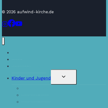
© 2026 aufwind-kirche.de
Start
Über uns
Veranstaltungen
Untermenü
Kinder und Jugend
Umschalten
Aufwind Kids
Aufwind Youth
Aufwind Young Adults