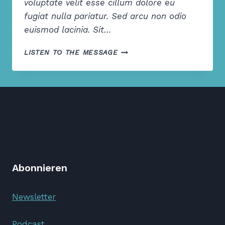
voluptate velit esse cillum dolore eu
fugiat nulla pariatur. Sed arcu non odio
euismod lacinia. Sit…
THE
LISTEN TO THE MESSAGE
HOPE
OF
HIS
CALLING
Abonnieren
Newsletter
Podcast